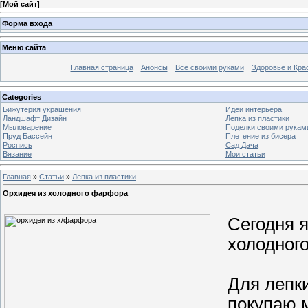
[
Мой сайт
]
Форма входа
Меню сайта
Главная страница
Анонсы
Всё своими руками
Здоровье и Кра
Categories
Бижутерия украшения
Идеи интерьера
Ландшафт Дизайн
Лепка из пластики
Мыловарение
Поделки своими рукам
Пруд Бассейн
Плетение из бисера
Роспись
Сад Дача
Вязание
Мои статьи
Главная
»
Статьи
»
Лепка из пластики
Орхидея из холодного фарфора
Сегодня я
холодног
Для лепки
покупаю м